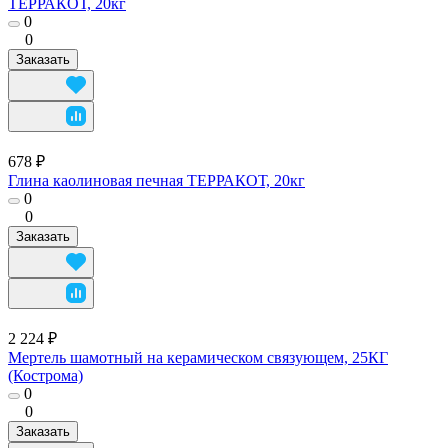
ТЕРРАКОТ, 20кг
0
0
Заказать
678 ₽
Глина каолиновая печная ТЕРРАКОТ, 20кг
0
0
Заказать
2 224 ₽
Мертель шамотный на керамическом связующем, 25КГ
(Кострома)
0
0
Заказать