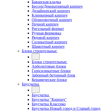
Баварская кладка
Бессер/Декоративный кирпич
Дизайнерский кирпич
Клинкерный кирпич
Облицовочный кирпич
Печной кирпич
Ригельный формат
Ручная формовка
Рядовой кирпич
Силикатный кирпич
Шамотный кирпич
Блоки строительные
Блоки строительные
Арболитовые блоки
Газосиликатные блоки
Заборный бетонный блок
Керамические блоки
Брусчатка
Брусчатка
Брусчатка "Кирпич"
Брусчатка Классико
Брусчатка Новый город и Старый город