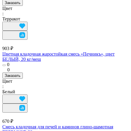
Заказать
Цвет
:
Терракот
903 ₽
Цветная кладочная жаростойкая смесь «Печникъ», цвет
БЕЛЫЙ, 20 кг/меш
0
0
Заказать
Цвет
:
Белый
670 ₽
Смесь кладочная для печей и каминов глино-шамотная