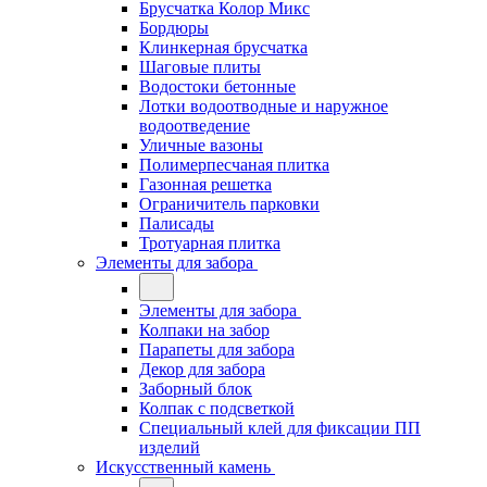
Брусчатка Колор Микс
Бордюры
Клинкерная брусчатка
Шаговые плиты
Водостоки бетонные
Лотки водоотводные и наружное
водоотведение
Уличные вазоны
Полимерпесчаная плитка
Газонная решетка
Ограничитель парковки
Палисады
Тротуарная плитка
Элементы для забора
Элементы для забора
Колпаки на забор
Парапеты для забора
Декор для забора
Заборный блок
Колпак с подсветкой
Специальный клей для фиксации ПП
изделий
Искусственный камень