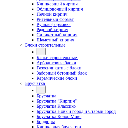
Клинкерный кирпич
Облицовочный кирпич
Печной кирпич
Ригельный формат
Ручная формовка
Рядовой кирпич
Силикатный кирпич
Шамотный кирпич
Блоки строительные
Блоки строительные
Арболитовые блоки
Газосиликатные блоки
Заборный бетонный блок
Керамические блоки
Брусчатка
Брусчатка
Брусчатка "Кирпич"
Брусчатка Классико
Брусчатка Новый город и Старый город
Брусчатка Колор Микс
Бордюры
Клинкерная брусчатка