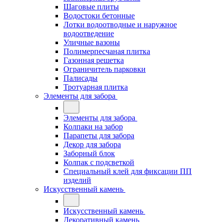
Шаговые плиты
Водостоки бетонные
Лотки водоотводные и наружное
водоотведение
Уличные вазоны
Полимерпесчаная плитка
Газонная решетка
Ограничитель парковки
Палисады
Тротуарная плитка
Элементы для забора
Элементы для забора
Колпаки на забор
Парапеты для забора
Декор для забора
Заборный блок
Колпак с подсветкой
Специальный клей для фиксации ПП
изделий
Искусственный камень
Искусственный камень
Декоративный камень