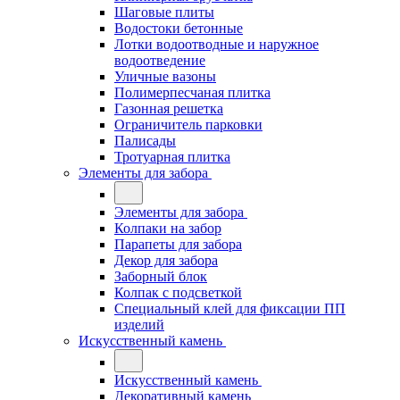
Шаговые плиты
Водостоки бетонные
Лотки водоотводные и наружное
водоотведение
Уличные вазоны
Полимерпесчаная плитка
Газонная решетка
Ограничитель парковки
Палисады
Тротуарная плитка
Элементы для забора
Элементы для забора
Колпаки на забор
Парапеты для забора
Декор для забора
Заборный блок
Колпак с подсветкой
Специальный клей для фиксации ПП
изделий
Искусственный камень
Искусственный камень
Декоративный камень