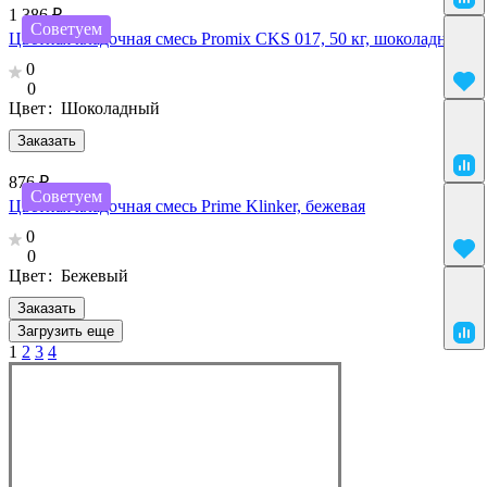
1 386 ₽
Советуем
Цветная кладочная смесь Promix CKS 017, 50 кг, шоколадный
0
0
Цвет
:
Шоколадный
Заказать
876 ₽
Советуем
Цветная кладочная смесь Prime Klinker, бежевая
0
0
Цвет
:
Бежевый
Заказать
Загрузить еще
1
2
3
4