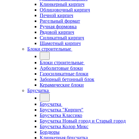
Клинкерный кирпич
Облицовочный кирпич
Печной кирпич
Ригельный формат
Ручная формовка
Рядовой кирпич
Силикатный кирпич
Шамотный кирпич
Блоки строительные
Блоки строительные
Арболитовые блоки
Газосиликатные блоки
Заборный бетонный блок
Керамические блоки
Брусчатка
Брусчатка
Брусчатка "Кирпич"
Брусчатка Классико
Брусчатка Новый город и Старый город
Брусчатка Колор Микс
Бордюры
Клинкерная брусчатка