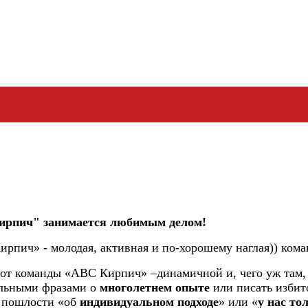
ирпич" занимается любимым делом!
рпич» - молодая, активная и по-хорошему наглая)) кома
 от команды «АВС Кирпич» –динамичной и, чего уж там
альными фразами о
многолетнем опыте
или писать избит
ь пошлости «об
индивидуальном подходе
» или «
у нас то