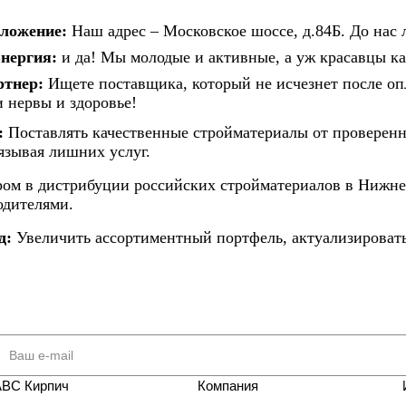
оложение:
Наш адрес – Московское шоссе, д.84Б. До нас л
энергия:
и да! Мы молодые и активные, а уж красавцы как
тнер:
Ищете поставщика, который не исчезнет после опл
 нервы и здоровье!
:
Поставлять качественные стройматериалы от проверенн
язывая лишних услуг.
ом в дистрибуции российских стройматериалов в Нижнем
дителями.
д:
Увеличить ассортиментный портфель, актуализироват
АВС Кирпич
Компания