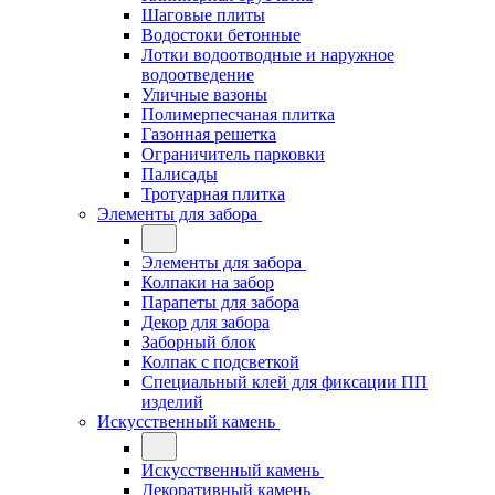
Шаговые плиты
Водостоки бетонные
Лотки водоотводные и наружное
водоотведение
Уличные вазоны
Полимерпесчаная плитка
Газонная решетка
Ограничитель парковки
Палисады
Тротуарная плитка
Элементы для забора
Элементы для забора
Колпаки на забор
Парапеты для забора
Декор для забора
Заборный блок
Колпак с подсветкой
Специальный клей для фиксации ПП
изделий
Искусственный камень
Искусственный камень
Декоративный камень