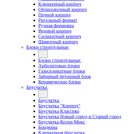
Клинкерный кирпич
Облицовочный кирпич
Печной кирпич
Ригельный формат
Ручная формовка
Рядовой кирпич
Силикатный кирпич
Шамотный кирпич
Блоки строительные
Блоки строительные
Арболитовые блоки
Газосиликатные блоки
Заборный бетонный блок
Керамические блоки
Брусчатка
Брусчатка
Брусчатка "Кирпич"
Брусчатка Классико
Брусчатка Новый город и Старый город
Брусчатка Колор Микс
Бордюры
Клинкерная брусчатка