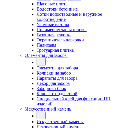
Шаговые плиты
Водостоки бетонные
Лотки водоотводные и наружное
водоотведение
Уличные вазоны
Полимерпесчаная плитка
Газонная решетка
Ограничитель парковки
Палисады
Тротуарная плитка
Элементы для забора
Элементы для забора
Колпаки на забор
Парапеты для забора
Декор для забора
Заборный блок
Колпак с подсветкой
Специальный клей для фиксации ПП
изделий
Искусственный камень
Искусственный камень
Декоративный камень