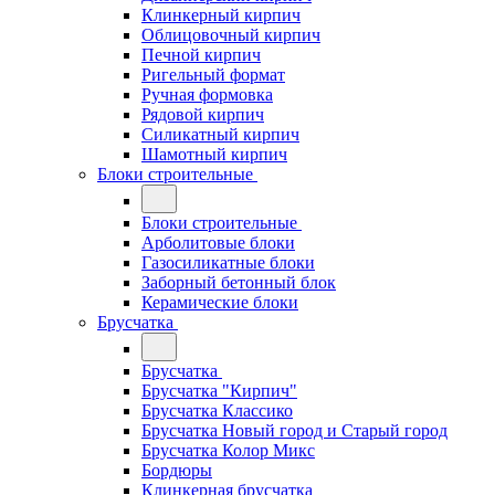
Клинкерный кирпич
Облицовочный кирпич
Печной кирпич
Ригельный формат
Ручная формовка
Рядовой кирпич
Силикатный кирпич
Шамотный кирпич
Блоки строительные
Блоки строительные
Арболитовые блоки
Газосиликатные блоки
Заборный бетонный блок
Керамические блоки
Брусчатка
Брусчатка
Брусчатка "Кирпич"
Брусчатка Классико
Брусчатка Новый город и Старый город
Брусчатка Колор Микс
Бордюры
Клинкерная брусчатка