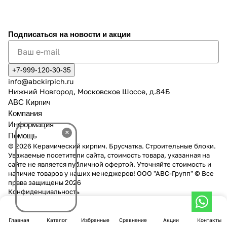
Подписаться
на новости и акции
+7-999-120-30-35
info@abckirpich.ru
Нижний Новгород, Московское Шоссе, д.84Б
АВС Кирпич
Компания
Информация
×
Помощь
© 2026 Керамический кирпич. Брусчатка. Строительные блоки.
Уважаемые посетители сайта, стоимость товара, указанная на
сайте не является публичной офертой. Уточняйте стоимость и
наличие товаров у наших менеджеров! ООО "АВС-Групп" © Все
права защищены 2026
Конфиденциальность
Главная
Каталог
Избранные
Сравнение
Акции
Контакты