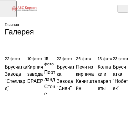
Главная
Галерея
22 фото
10 фото
15
22 фото
26 фото
18 фото
23 фото
фото
Брусчатка
Кирпич
Брусчат
Печи из
Колпа
Брусч
Порт
Завода
завода
ка
кирпича
ки и
атка
ланд
"Стеллар
БРАЕР
Завода
Кенигшта
парап
"Нобет
Стон
д"
"Сиян"
йн
еты
ек"
е