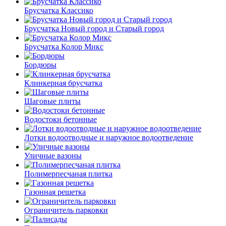
Брусчатка Классико
Брусчатка Новый город и Старый город
Брусчатка Колор Микс
Бордюры
Клинкерная брусчатка
Шаговые плиты
Водостоки бетонные
Лотки водоотводные и наружное водоотведение
Уличные вазоны
Полимерпесчаная плитка
Газонная решетка
Ограничитель парковки