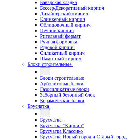
Баварская кладка
Бессер/Декоративный кирпич
Дизайнерский кирпич
Клинкерный кирпич
Облицовочный кирпич
Печной кирпич
Ригельный формат
Ручная формовка
Рядовой кирпич
Силикатный кирпич
Шамотный кирпич
Блоки строительные
Блоки строительные
Арболитовые блоки
Газосиликатные блоки
Заборный бетонный блок
Керамические блоки
Брусчатка
Брусчатка
Брусчатка "Кирпич"
Брусчатка Классико
Брусчатка Новый город и Старый город