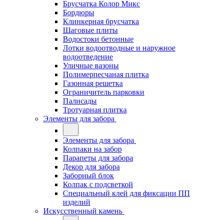
Брусчатка Колор Микс
Бордюры
Клинкерная брусчатка
Шаговые плиты
Водостоки бетонные
Лотки водоотводные и наружное
водоотведение
Уличные вазоны
Полимерпесчаная плитка
Газонная решетка
Ограничитель парковки
Палисады
Тротуарная плитка
Элементы для забора
Элементы для забора
Колпаки на забор
Парапеты для забора
Декор для забора
Заборный блок
Колпак с подсветкой
Специальный клей для фиксации ПП
изделий
Искусственный камень