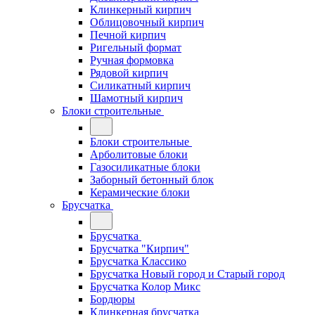
Клинкерный кирпич
Облицовочный кирпич
Печной кирпич
Ригельный формат
Ручная формовка
Рядовой кирпич
Силикатный кирпич
Шамотный кирпич
Блоки строительные
Блоки строительные
Арболитовые блоки
Газосиликатные блоки
Заборный бетонный блок
Керамические блоки
Брусчатка
Брусчатка
Брусчатка "Кирпич"
Брусчатка Классико
Брусчатка Новый город и Старый город
Брусчатка Колор Микс
Бордюры
Клинкерная брусчатка