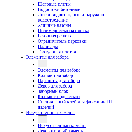
Шаговые плиты
Водостоки бетонные
Лотки водоотводные и наружное
водоотведение
Уличные вазоны
Полимерпесчаная плитка
Газонная решетка
Ограничитель парковки
Палисады
Тротуарная плитка
Элементы для забора
Элементы для забора
Колпаки на забор
Парапеты для забора
Декор для забора
Заборный блок
Колпак с подсветкой
Специальный клей для фиксации ПП
изделий
Искусственный камень
Искусственный камень
Декоративный камень