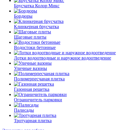
Брусчатка Колор Микс
Бордюры
Клинкерная брусчатка
Шаговые плиты
Водостоки бетонные
Лотки водоотводные и наружное водоотведение
Уличные вазоны
Полимерпесчаная плитка
Газонная решетка
Ограничитель парковки
Палисады
Тротуарная плитка