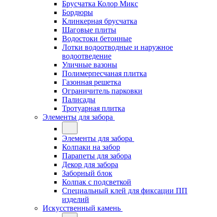
Брусчатка Колор Микс
Бордюры
Клинкерная брусчатка
Шаговые плиты
Водостоки бетонные
Лотки водоотводные и наружное
водоотведение
Уличные вазоны
Полимерпесчаная плитка
Газонная решетка
Ограничитель парковки
Палисады
Тротуарная плитка
Элементы для забора
Элементы для забора
Колпаки на забор
Парапеты для забора
Декор для забора
Заборный блок
Колпак с подсветкой
Специальный клей для фиксации ПП
изделий
Искусственный камень