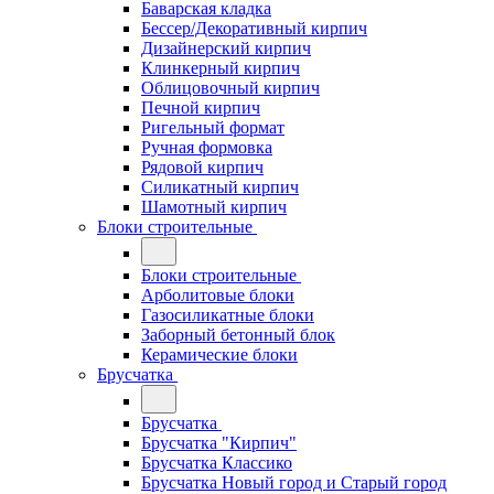
Баварская кладка
Бессер/Декоративный кирпич
Дизайнерский кирпич
Клинкерный кирпич
Облицовочный кирпич
Печной кирпич
Ригельный формат
Ручная формовка
Рядовой кирпич
Силикатный кирпич
Шамотный кирпич
Блоки строительные
Блоки строительные
Арболитовые блоки
Газосиликатные блоки
Заборный бетонный блок
Керамические блоки
Брусчатка
Брусчатка
Брусчатка "Кирпич"
Брусчатка Классико
Брусчатка Новый город и Старый город