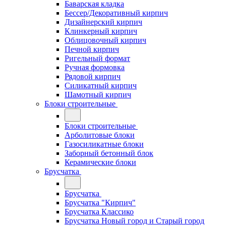
Баварская кладка
Бессер/Декоративный кирпич
Дизайнерский кирпич
Клинкерный кирпич
Облицовочный кирпич
Печной кирпич
Ригельный формат
Ручная формовка
Рядовой кирпич
Силикатный кирпич
Шамотный кирпич
Блоки строительные
Блоки строительные
Арболитовые блоки
Газосиликатные блоки
Заборный бетонный блок
Керамические блоки
Брусчатка
Брусчатка
Брусчатка "Кирпич"
Брусчатка Классико
Брусчатка Новый город и Старый город