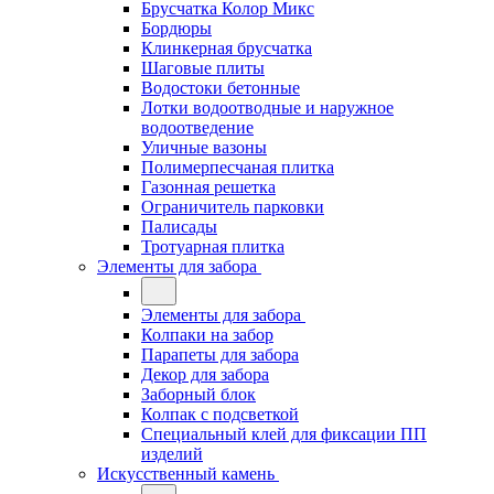
Брусчатка Колор Микс
Бордюры
Клинкерная брусчатка
Шаговые плиты
Водостоки бетонные
Лотки водоотводные и наружное
водоотведение
Уличные вазоны
Полимерпесчаная плитка
Газонная решетка
Ограничитель парковки
Палисады
Тротуарная плитка
Элементы для забора
Элементы для забора
Колпаки на забор
Парапеты для забора
Декор для забора
Заборный блок
Колпак с подсветкой
Специальный клей для фиксации ПП
изделий
Искусственный камень