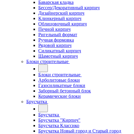
Баварская кладка
Бессер/Декоративный кирпич
Дизайнерский кирпич
Клинкерный кирпич
Облицовочный кирпич
Печной кирпич
Ригельный формат
Ручная формовка
Рядовой кирпич
Силикатный кирпич
Шамотный кирпич
Блоки строительные
Блоки строительные
Арболитовые блоки
Газосиликатные блоки
Заборный бетонный блок
Керамические блоки
Брусчатка
Брусчатка
Брусчатка "Кирпич"
Брусчатка Классико
Брусчатка Новый город и Старый город