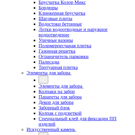
Брусчатка Колор Микс
Бордюры
Клинкерная брусчатка
Шаговые плиты
Водостоки бетонные
Лотки водоотводные и наружное
водоотведение
Уличные вазоны
Полимерпесчаная плитка
Газонная решетка
Ограничитель парковки
Палисады
Тротуарная плитка
Элементы для забора
Элементы для забора
Колпаки на забор
Парапеты для забора
Декор для забора
Заборный блок
Колпак с подсветкой
Специальный клей для фиксации ПП
изделий
Искусственный камень