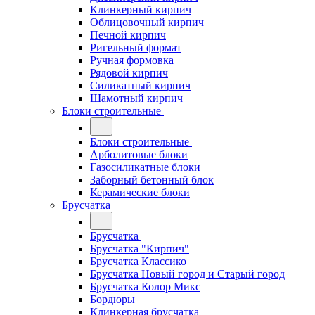
Клинкерный кирпич
Облицовочный кирпич
Печной кирпич
Ригельный формат
Ручная формовка
Рядовой кирпич
Силикатный кирпич
Шамотный кирпич
Блоки строительные
Блоки строительные
Арболитовые блоки
Газосиликатные блоки
Заборный бетонный блок
Керамические блоки
Брусчатка
Брусчатка
Брусчатка "Кирпич"
Брусчатка Классико
Брусчатка Новый город и Старый город
Брусчатка Колор Микс
Бордюры
Клинкерная брусчатка