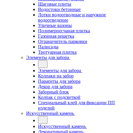
Шаговые плиты
Водостоки бетонные
Лотки водоотводные и наружное
водоотведение
Уличные вазоны
Полимерпесчаная плитка
Газонная решетка
Ограничитель парковки
Палисады
Тротуарная плитка
Элементы для забора
Элементы для забора
Колпаки на забор
Парапеты для забора
Декор для забора
Заборный блок
Колпак с подсветкой
Специальный клей для фиксации ПП
изделий
Искусственный камень
Искусственный камень
Декоративный камень