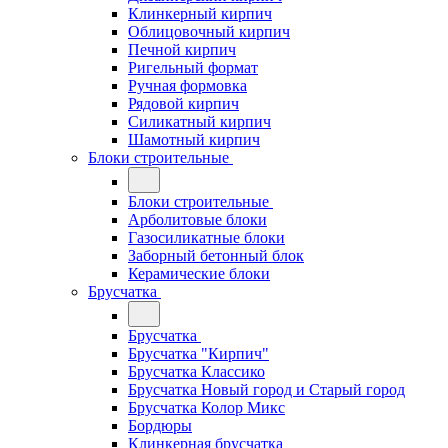
Клинкерный кирпич
Облицовочный кирпич
Печной кирпич
Ригельный формат
Ручная формовка
Рядовой кирпич
Силикатный кирпич
Шамотный кирпич
Блоки строительные
Блоки строительные
Арболитовые блоки
Газосиликатные блоки
Заборный бетонный блок
Керамические блоки
Брусчатка
Брусчатка
Брусчатка "Кирпич"
Брусчатка Классико
Брусчатка Новый город и Старый город
Брусчатка Колор Микс
Бордюры
Клинкерная брусчатка