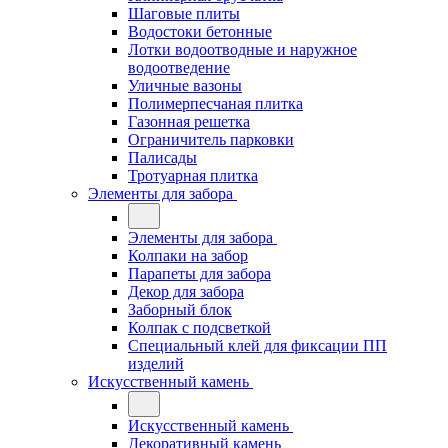
Шаговые плиты
Водостоки бетонные
Лотки водоотводные и наружное
водоотведение
Уличные вазоны
Полимерпесчаная плитка
Газонная решетка
Ограничитель парковки
Палисады
Тротуарная плитка
Элементы для забора
Элементы для забора
Колпаки на забор
Парапеты для забора
Декор для забора
Заборный блок
Колпак с подсветкой
Специальный клей для фиксации ПП
изделий
Искусственный камень
Искусственный камень
Декоративный камень