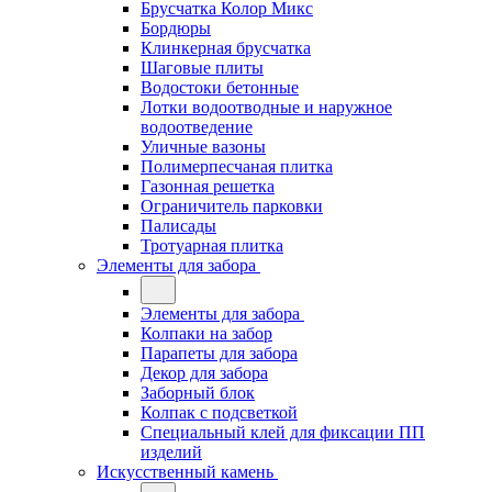
Брусчатка Колор Микс
Бордюры
Клинкерная брусчатка
Шаговые плиты
Водостоки бетонные
Лотки водоотводные и наружное
водоотведение
Уличные вазоны
Полимерпесчаная плитка
Газонная решетка
Ограничитель парковки
Палисады
Тротуарная плитка
Элементы для забора
Элементы для забора
Колпаки на забор
Парапеты для забора
Декор для забора
Заборный блок
Колпак с подсветкой
Специальный клей для фиксации ПП
изделий
Искусственный камень