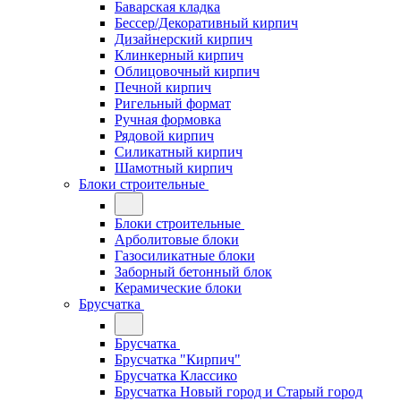
Баварская кладка
Бессер/Декоративный кирпич
Дизайнерский кирпич
Клинкерный кирпич
Облицовочный кирпич
Печной кирпич
Ригельный формат
Ручная формовка
Рядовой кирпич
Силикатный кирпич
Шамотный кирпич
Блоки строительные
Блоки строительные
Арболитовые блоки
Газосиликатные блоки
Заборный бетонный блок
Керамические блоки
Брусчатка
Брусчатка
Брусчатка "Кирпич"
Брусчатка Классико
Брусчатка Новый город и Старый город