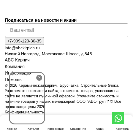
Подписаться
на новости и акции
+7-999-120-30-35
info@abckirpich.ru
Нижний Новгород, Московское Шоссе, д.84Б
АВС Кирпич
Компания
Информация
×
Помощь
© 2026 Керамический кирпич. Брусчатка. Строительные блоки.
Уважаемые посетители сайта, стоимость товара, указанная на
сайте не является публичной офертой. Уточняйте стоимость и
наличие товаров у наших менеджеров! ООО "АВС-Групп" © Все
права защищены 2026
Конфиденциальность
Главная
Каталог
Избранные
Сравнение
Акции
Контакты