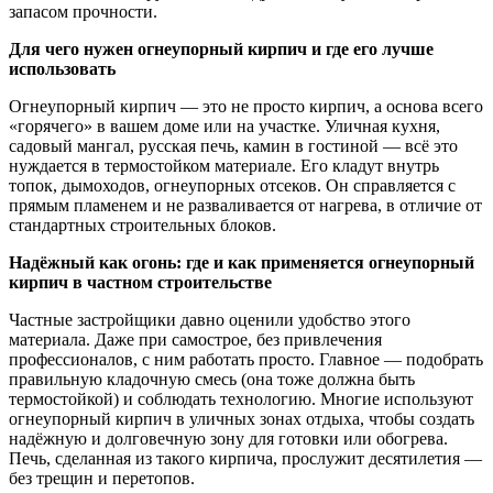
запасом прочности.
Для чего нужен огнеупорный кирпич и где его лучше
использовать
Огнеупорный кирпич — это не просто кирпич, а основа всего
«горячего» в вашем доме или на участке. Уличная кухня,
садовый мангал, русская печь, камин в гостиной — всё это
нуждается в термостойком материале. Его кладут внутрь
топок, дымоходов, огнеупорных отсеков. Он справляется с
прямым пламенем и не разваливается от нагрева, в отличие от
стандартных строительных блоков.
Надёжный как огонь: где и как применяется огнеупорный
кирпич в частном строительстве
Частные застройщики давно оценили удобство этого
материала. Даже при самострое, без привлечения
профессионалов, с ним работать просто. Главное — подобрать
правильную кладочную смесь (она тоже должна быть
термостойкой) и соблюдать технологию. Многие используют
огнеупорный кирпич в уличных зонах отдыха, чтобы создать
надёжную и долговечную зону для готовки или обогрева.
Печь, сделанная из такого кирпича, прослужит десятилетия —
без трещин и перетопов.