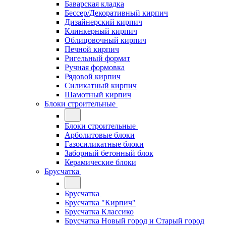
Баварская кладка
Бессер/Декоративный кирпич
Дизайнерский кирпич
Клинкерный кирпич
Облицовочный кирпич
Печной кирпич
Ригельный формат
Ручная формовка
Рядовой кирпич
Силикатный кирпич
Шамотный кирпич
Блоки строительные
Блоки строительные
Арболитовые блоки
Газосиликатные блоки
Заборный бетонный блок
Керамические блоки
Брусчатка
Брусчатка
Брусчатка "Кирпич"
Брусчатка Классико
Брусчатка Новый город и Старый город