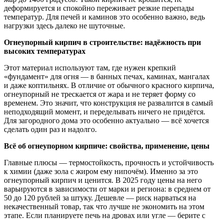
деформируется и спокойно переживает резкие перепады
температур. Для печей и каминов это особенно важно, ведь
нагрузки здесь далеко не шуточные.
Огнеупорный кирпич в строительстве: надёжность при
высоких температурах
Этот материал используют там, где нужен крепкий
«фундамент» для огня — в банных печах, каминах, мангалах
и даже коптильнях. В отличие от обычного красного кирпича,
огнеупорный не трескается от жара и не теряет форму со
временем. Это значит, что конструкция не развалится в самый
неподходящий момент, и переделывать ничего не придётся.
Для загородного дома это особенно актуально — всё хочется
сделать один раз и надолго.
Всё об огнеупорном кирпиче: свойства, применение, цены
Главные плюсы — термостойкость, прочность и устойчивость
к химии (даже зола с жиром ему нипочём). Именно за это
огнеупорный кирпич и ценится. В 2025 году цены на него
варьируются в зависимости от марки и региона: в среднем от
50 до 120 рублей за штуку. Дешевле — риск нарваться на
некачественный товар, так что лучше не экономить на этом
этапе. Если планируете печь на дровах или угле — берите с