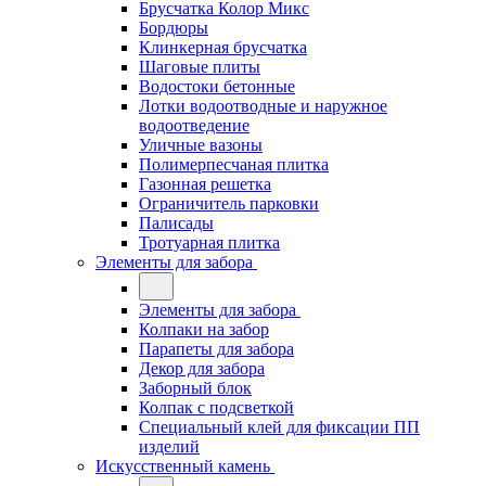
Брусчатка Колор Микс
Бордюры
Клинкерная брусчатка
Шаговые плиты
Водостоки бетонные
Лотки водоотводные и наружное
водоотведение
Уличные вазоны
Полимерпесчаная плитка
Газонная решетка
Ограничитель парковки
Палисады
Тротуарная плитка
Элементы для забора
Элементы для забора
Колпаки на забор
Парапеты для забора
Декор для забора
Заборный блок
Колпак с подсветкой
Специальный клей для фиксации ПП
изделий
Искусственный камень