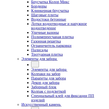
Брусчатка Колор Микс
Бордюры
Клинкерная брусчатка
Шаговые плиты
Водостоки бетонные
Лотки водоотводные и наружное
водоотведение
Уличные вазоны
Полимерпесчаная плитка
Газонная решетка
Ограничитель парковки
Палисады
Тротуарная плитка
Элементы для забора
Элементы для забора
Колпаки на забор
Парапеты для забора
Декор для забора
Заборный блок
Колпак с подсветкой
Специальный клей для фиксации ПП
изделий
Искусственный камень