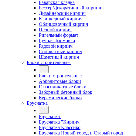
Баварская кладка
Бессер/Декоративный кирпич
Дизайнерский кирпич
Клинкерный кирпич
Облицовочный кирпич
Печной кирпич
Ригельный формат
Ручная формовка
Рядовой кирпич
Силикатный кирпич
Шамотный кирпич
Блоки строительные
Блоки строительные
Арболитовые блоки
Газосиликатные блоки
Заборный бетонный блок
Керамические блоки
Брусчатка
Брусчатка
Брусчатка "Кирпич"
Брусчатка Классико
Брусчатка Новый город и Старый город