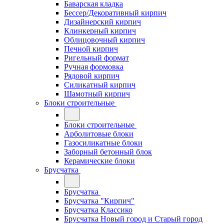
Баварская кладка
Бессер/Декоративный кирпич
Дизайнерский кирпич
Клинкерный кирпич
Облицовочный кирпич
Печной кирпич
Ригельный формат
Ручная формовка
Рядовой кирпич
Силикатный кирпич
Шамотный кирпич
Блоки строительные
Блоки строительные
Арболитовые блоки
Газосиликатные блоки
Заборный бетонный блок
Керамические блоки
Брусчатка
Брусчатка
Брусчатка "Кирпич"
Брусчатка Классико
Брусчатка Новый город и Старый город