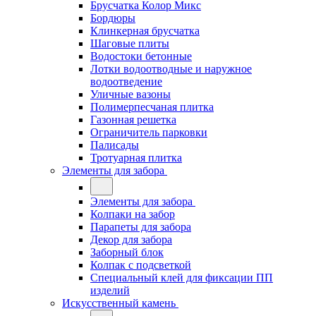
Брусчатка Колор Микс
Бордюры
Клинкерная брусчатка
Шаговые плиты
Водостоки бетонные
Лотки водоотводные и наружное
водоотведение
Уличные вазоны
Полимерпесчаная плитка
Газонная решетка
Ограничитель парковки
Палисады
Тротуарная плитка
Элементы для забора
Элементы для забора
Колпаки на забор
Парапеты для забора
Декор для забора
Заборный блок
Колпак с подсветкой
Специальный клей для фиксации ПП
изделий
Искусственный камень