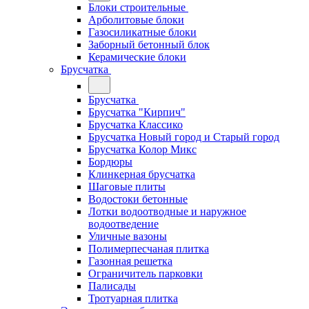
Блоки строительные
Арболитовые блоки
Газосиликатные блоки
Заборный бетонный блок
Керамические блоки
Брусчатка
Брусчатка
Брусчатка "Кирпич"
Брусчатка Классико
Брусчатка Новый город и Старый город
Брусчатка Колор Микс
Бордюры
Клинкерная брусчатка
Шаговые плиты
Водостоки бетонные
Лотки водоотводные и наружное
водоотведение
Уличные вазоны
Полимерпесчаная плитка
Газонная решетка
Ограничитель парковки
Палисады
Тротуарная плитка