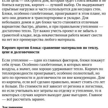
Если цель — построить дом, который будет стоять веками и не
бояться нагрузок, кирпич — лучший выбор. Он выдерживает
серьёзные нагрузки и часто используется для несущих стен.
Блоки, особенно газобетонные, проигрывают в этом плане, но
зато они дешевле в транспортировке и укладке. Для
небольших домов и дач блоки часто становятся отличным
вариантом: быстро, дёшево, и при правильном утеплении —
достаточно тепло. Тут важно учесть проект и не забыть о
грамотной кладке, ведь некачественная работа может свести
на нет все преимущества любого материала.
Кирпич против блока: сравнение материалов по теплу,
цене и долговечности
Если утепление — один из главных факторов, блоки покажут
себя лучше. Особенно газобетонные, в которых много
воздуха, а значит, они хорошо удерживают тепло. Кирпич по
теплопроводности проигрывает, особенно полнотелый, но
зато по прочности и долговечности он вне конкуренции. Дом
из кирпича, если всё сделано правильно, может стоять сто лет
и больше. По стоимости всё зависит от региона и логистики,
но если учитывать все затраты на отделку и утепление, то в
некоторых случаях кирпич выходит даже выгоднее. Главное
— всё рассчитать заранее.
Заключение