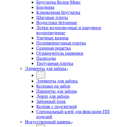
Брусчатка Колор Микс
Бордюры
Клинкерная брусчатка
Шаговые плиты
Водостоки бетонные
Лотки водоотводные и наружное
водоотведение
Уличные вазоны
Полимерпесчаная плитка
Газонная решетка
Ограничитель парковки
Палисады
Тротуарная плитка
Элементы для забора
Элементы для забора
Колпаки на забор
Парапеты для забора
Декор для забора
Заборный блок
Колпак с подсветкой
Специальный клей для фиксации ПП
изделий
Искусственный камень