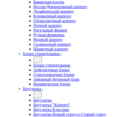
Баварская кладка
Бессер/Декоративный кирпич
Дизайнерский кирпич
Клинкерный кирпич
Облицовочный кирпич
Печной кирпич
Ригельный формат
Ручная формовка
Рядовой кирпич
Силикатный кирпич
Шамотный кирпич
Блоки строительные
Блоки строительные
Арболитовые блоки
Газосиликатные блоки
Заборный бетонный блок
Керамические блоки
Брусчатка
Брусчатка
Брусчатка "Кирпич"
Брусчатка Классико
Брусчатка Новый город и Старый город