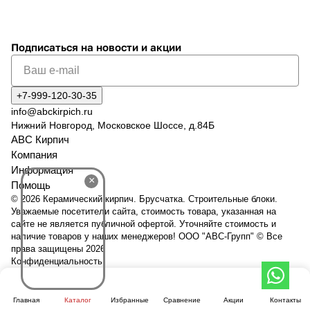
Подписаться
на новости и акции
+7-999-120-30-35
info@abckirpich.ru
Нижний Новгород, Московское Шоссе, д.84Б
АВС Кирпич
Компания
Информация
×
Помощь
© 2026 Керамический кирпич. Брусчатка. Строительные блоки.
Уважаемые посетители сайта, стоимость товара, указанная на
сайте не является публичной офертой. Уточняйте стоимость и
наличие товаров у наших менеджеров! ООО "АВС-Групп" © Все
права защищены 2026
Конфиденциальность
Главная
Каталог
Избранные
Сравнение
Акции
Контакты